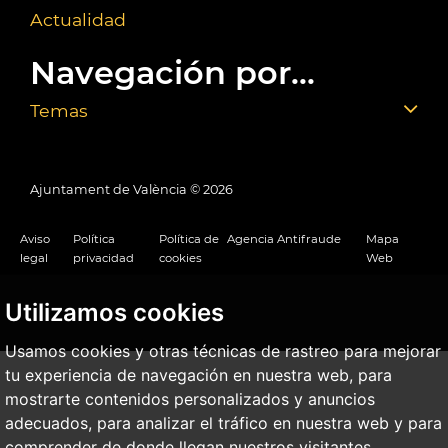
Actualidad
Navegación por...
Temas
Ajuntament de València ©
2026
Aviso
Política
Política de
Agencia Antifraude
Mapa
legal
privacidad
cookies
Web
Utilizamos cookies
Usamos cookies y otras técnicas de rastreo para mejorar
tu experiencia de navegación en nuestra web, para
mostrarte contenidos personalizados y anuncios
adecuados, para analizar el tráfico en nuestra web y para
comprender de donde llegan nuestros visitantes.