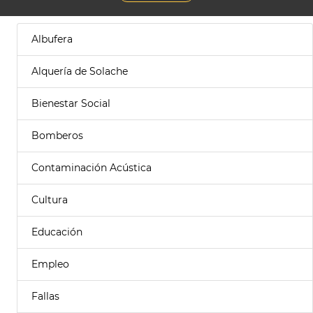
Albufera
Alquería de Solache
Bienestar Social
Bomberos
Contaminación Acústica
Cultura
Educación
Empleo
Fallas