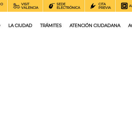
NO
VISIT
SEDE
CITA
A
VALENCIA
ELECTRÓNICA
PREVIA
O
LA CIUDAD
TRÁMITES
ATENCIÓN CIUDADANA
A