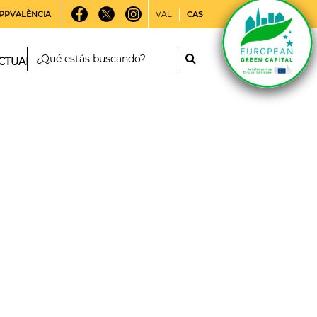
PPVALÈNCIA
VAL
CAS
CTUALIDAD