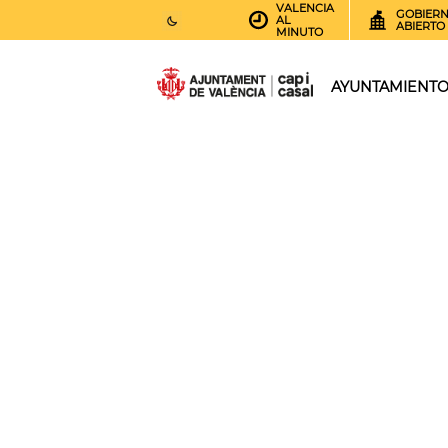
VALENCIA
GOBIER
AL
ABIERTO
MINUTO
27
AEMET.GRADOS
AYUNTAMIENT