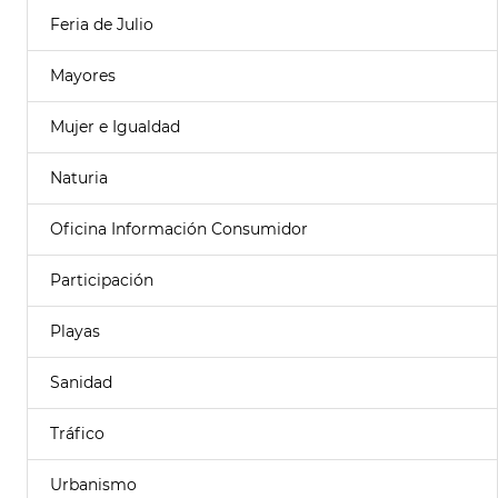
Feria de Julio
Mayores
Mujer e Igualdad
Naturia
Oficina Información Consumidor
Participación
Playas
Sanidad
Tráfico
Urbanismo