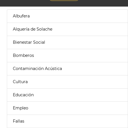
Albufera
Alquería de Solache
Bienestar Social
Bomberos
Contaminación Acústica
Cultura
Educación
Empleo
Fallas