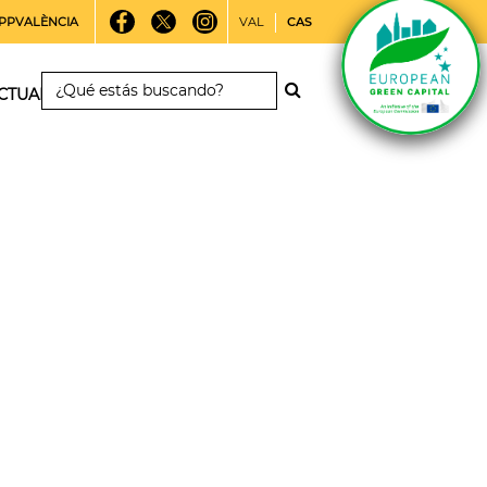
PPVALÈNCIA
VAL
CAS
CTUALIDAD