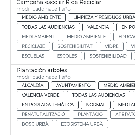
Campaña escolar R de Reciclar
modificado hace 1 año
MEDIO AMBIENTE
LIMPIEZA Y RESIDUOS URB
TODAS LAS AUDIENCIAS
VALENCIA
EN P
MEDI AMBIENT
MEDIO AMBIENTE
EDUCA
RECICLAJE
SOSTENIBILITAT
VIDRE
V
ESCUELAS
ESCOLES
SOSTENIBILIDAD
Plantación árboles
modificado hace 1 año
ALCALDÍA
AYUNTAMIENTO
MEDIO AMBIE
VALENCIA VERDE
TODAS LAS AUDIENCIAS
EN PORTADA TEMÁTICA
NORMAL
MEDI A
RENATURALITZACIÓ
PLANTACIÓ
ARBRAT
BOSC URBÀ
ECOSISTEMA URBÀ