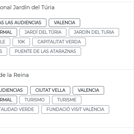
nal Jardín del Túria
S LAS AUDIENCIAS
VALENCIA
RMAL
JARDÍ DEL TÚRIA
JARDÍN DEL TURIA
LE
10K
CAPITALITAT VERDA
S
PUENTE DE LAS ATARAZNAS
de la Reina
UDIENCIAS
CIUTAT VELLA
VALENCIA
RMAL
TURISMO
TURISME
TALIDAD VERDE
FUNDACIÓ VISIT VALÈNCIA