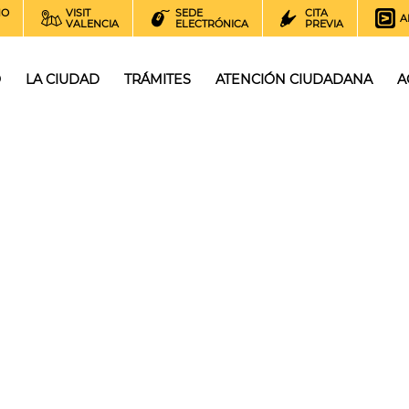
NO
VISIT
SEDE
CITA
A
VALENCIA
ELECTRÓNICA
PREVIA
O
LA CIUDAD
TRÁMITES
ATENCIÓN CIUDADANA
A