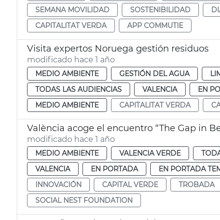
SEMANA MOVILIDAD
SOSTENIBILIDAD
DI
CAPITALITAT VERDA
APP COMMUTIE
Visita expertos Noruega gestión residuos
modificado hace 1 año
MEDIO AMBIENTE
GESTIÓN DEL AGUA
LI
TODAS LAS AUDIENCIAS
VALENCIA
EN P
MEDIO AMBIENTE
CAPITALITAT VERDA
CA
València acoge el encuentro “The Gap in B
modificado hace 1 año
MEDIO AMBIENTE
VALENCIA VERDE
TODA
VALENCIA
EN PORTADA
EN PORTADA TE
INNOVACIÓN
CAPITAL VERDE
TROBADA
SOCIAL NEST FOUNDATION