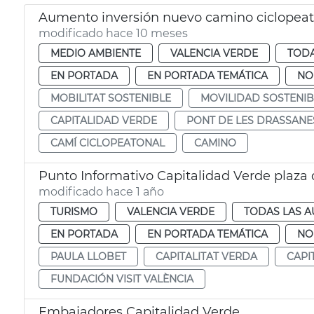
Aumento inversión nuevo camino ciclopeato
modificado hace 10 meses
MEDIO AMBIENTE
VALENCIA VERDE
TODA
EN PORTADA
EN PORTADA TEMÁTICA
NO
MOBILITAT SOSTENIBLE
MOVILIDAD SOSTENIB
CAPITALIDAD VERDE
PONT DE LES DRASSANE
CAMÍ CICLOPEATONAL
CAMINO
Punto Informativo Capitalidad Verde plaza 
modificado hace 1 año
TURISMO
VALENCIA VERDE
TODAS LAS A
EN PORTADA
EN PORTADA TEMÁTICA
NO
PAULA LLOBET
CAPITALITAT VERDA
CAPI
FUNDACIÓN VISIT VALÈNCIA
Embajadores Capitalidad Verde