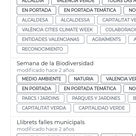
ALCALDÍA
VALENCIA VERDE
TODAS LAS 
EN PORTADA
EN PORTADA TEMÁTICA
NO
ALCALDESA
ALCALDESSA
CAPITALITAT V
VALÈNCIA CITIES CLIMATE WEEK
COLABORACI
ENTIDADES VALENCIANAS
AGRAÏMENTS
RECONOCIMIENTO
Semana de la Biodiversidad
modificado hace 2 años
MEDIO AMBIENTE
NATURIA
VALENCIA VE
EN PORTADA
EN PORTADA TEMÁTICA
NO
PARCS I JARDINS
PARQUES Y JARDINES
B
CAPITALITAT VERDA
CAPITALIDAD VERDE
Llibrets falles municipals
modificado hace 2 años