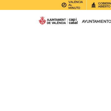
VALENCIA
GOBIER
AL
ABIERTO
MINUTO
AYUNTAMIENT