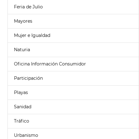
Feria de Julio
Mayores
Mujer e Igualdad
Naturia
Oficina Información Consumidor
Participación
Playas
Sanidad
Tráfico
Urbanismo