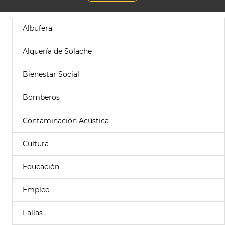
Albufera
Alquería de Solache
Bienestar Social
Bomberos
Contaminación Acústica
Cultura
Educación
Empleo
Fallas