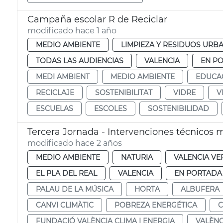
Campaña escolar R de Reciclar
modificado hace 1 año
MEDIO AMBIENTE
LIMPIEZA Y RESIDUOS URB
TODAS LAS AUDIENCIAS
VALENCIA
EN P
MEDI AMBIENT
MEDIO AMBIENTE
EDUCA
RECICLAJE
SOSTENIBILITAT
VIDRE
V
ESCUELAS
ESCOLES
SOSTENIBILIDAD
Tercera Jornada - Intervenciones técnicos 
modificado hace 2 años
MEDIO AMBIENTE
NATURIA
VALENCIA VE
EL PLA DEL REAL
VALENCIA
EN PORTADA
PALAU DE LA MÚSICA
HORTA
ALBUFERA
CANVI CLIMÀTIC
POBREZA ENERGÉTICA
C
FUNDACIÓ VALÈNCIA CLIMA I ENERGIA
VALÈNC