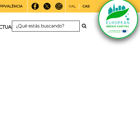
PPVALÈNCIA
VAL
CAS
CTUALIDAD