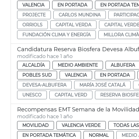
VALENCIA
EN PORTADA
EN PORTADA TE
PROJECTE
CARLOS MUNDINA
PARTICIPA
ORRIOLS
CAPITAL VERDA
CAPITAL VERD
FUNDACIÓN CLIMA Y ENERGÍA
MILLORA CLIMÀ
Candidatura Reserva Biosfera Devesa Albu
modificado hace 1 año
ALCALDÍA
MEDIO AMBIENTE
ALBUFERA
POBLES SUD
VALENCIA
EN PORTADA
DEVESA-ALBUFERA
MARÍA JOSÉ CATALÁ
UNESCO
CAPITAL VERD
RESERVA BIOSF
Recompensas EMT Semana de la Movilida
modificado hace 1 año
MOVILIDAD
VALENCIA VERDE
TODAS LAS
EN PORTADA TEMÁTICA
NORMAL
MEDIO 