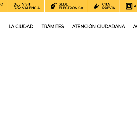
NO
VISIT
SEDE
CITA
A
VALENCIA
ELECTRÓNICA
PREVIA
O
LA CIUDAD
TRÁMITES
ATENCIÓN CIUDADANA
A