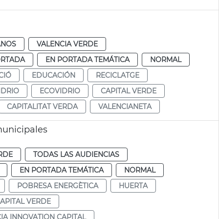
ANOS
VALENCIA VERDE
ORTADA
EN PORTADA TEMÁTICA
NORMAL
CIÓ
EDUCACIÓN
RECICLATGE
IDRIO
ECOVIDRIO
CAPITAL VERDE
CAPITALITAT VERDA
VALENCIANETA
municipales
RDE
TODAS LAS AUDIENCIAS
EN PORTADA TEMÁTICA
NORMAL
POBRESA ENERGÈTICA
HUERTA
APITAL VERDE
IA INNOVATION CAPITAL