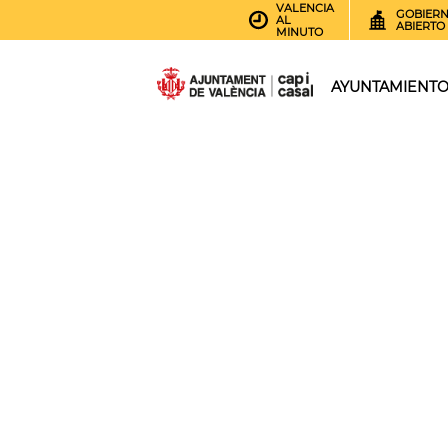
VALENCIA
GOBIER
AL
ABIERTO
MINUTO
AYUNTAMIENT