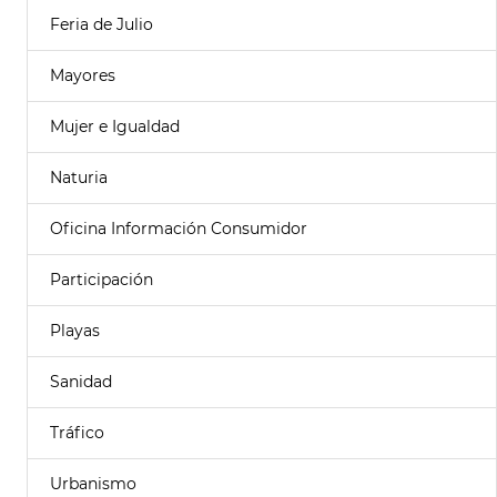
Feria de Julio
Mayores
Mujer e Igualdad
Naturia
Oficina Información Consumidor
Participación
Playas
Sanidad
Tráfico
Urbanismo