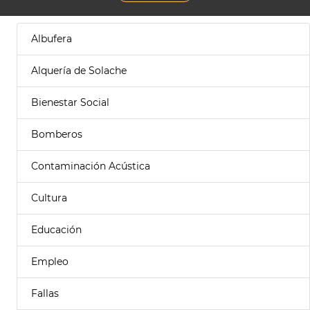
Albufera
Alquería de Solache
Bienestar Social
Bomberos
Contaminación Acústica
Cultura
Educación
Empleo
Fallas