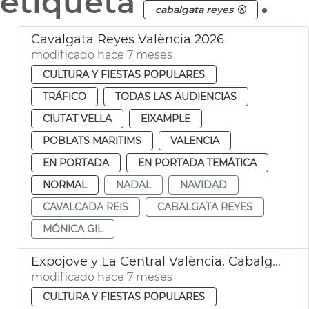
etiqueta
.
cabalgata reyes
Cavalgata Reyes València 2026
modificado hace 7 meses
CULTURA Y FIESTAS POPULARES
TRÁFICO
TODAS LAS AUDIENCIAS
CIUTAT VELLA
EIXAMPLE
POBLATS MARITIMS
VALENCIA
EN PORTADA
EN PORTADA TEMÁTICA
NORMAL
NADAL
NAVIDAD
CAVALCADA REIS
CABALGATA REYES
MÓNICA GIL
Expojove y La Central València. Cabalgata Reyes 2026
modificado hace 7 meses
CULTURA Y FIESTAS POPULARES