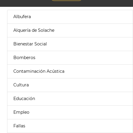
Albufera
Alquería de Solache
Bienestar Social
Bomberos
Contaminación Acústica
Cultura
Educación
Empleo
Fallas