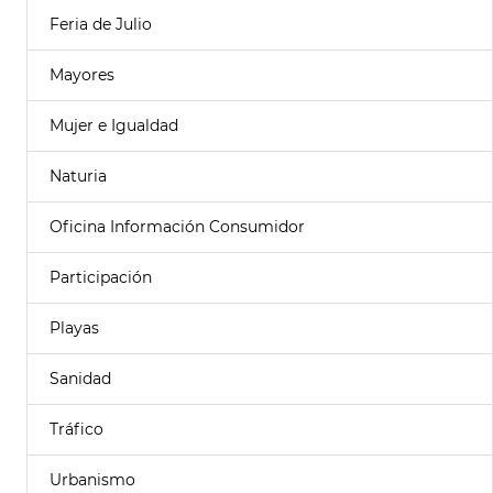
Feria de Julio
Mayores
Mujer e Igualdad
Naturia
Oficina Información Consumidor
Participación
Playas
Sanidad
Tráfico
Urbanismo