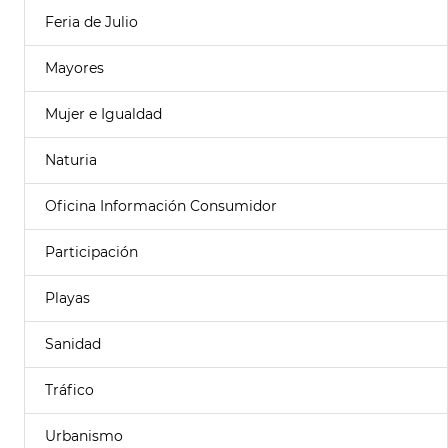
Feria de Julio
Mayores
Mujer e Igualdad
Naturia
Oficina Información Consumidor
Participación
Playas
Sanidad
Tráfico
Urbanismo