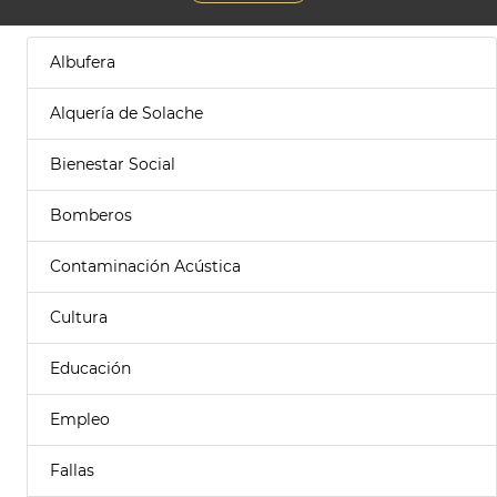
Albufera
Alquería de Solache
Bienestar Social
Bomberos
Contaminación Acústica
Cultura
Educación
Empleo
Fallas