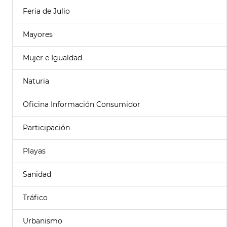
Feria de Julio
Mayores
Mujer e Igualdad
Naturia
Oficina Información Consumidor
Participación
Playas
Sanidad
Tráfico
Urbanismo