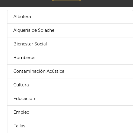
Albufera
Alquería de Solache
Bienestar Social
Bomberos
Contaminación Acústica
Cultura
Educación
Empleo
Fallas