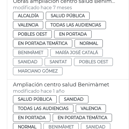
Obras ampliación centro salud Benimàmet València
modificado hace 7 meses
ALCALDÍA
SALUD PÚBLICA
VALENCIA
TODAS LAS AUDIENCIAS
POBLES OEST
EN PORTADA
EN PORTADA TEMÁTICA
NORMAL
BENIMÀMET
MARÍA JOSÉ CATALÁ
SANIDAD
SANITAT
POBLES OEST
MARCIANO GÓMEZ
Ampliación centro salud Benimàmet
modificado hace 1 año
SALUD PÚBLICA
SANIDAD
TODAS LAS AUDIENCIAS
VALENCIA
EN PORTADA
EN PORTADA TEMÁTICA
NORMAL
BENIMÀMET
SANIDAD