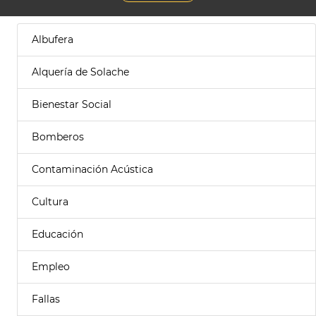
Albufera
Alquería de Solache
Bienestar Social
Bomberos
Contaminación Acústica
Cultura
Educación
Empleo
Fallas