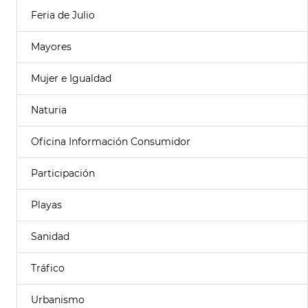
Feria de Julio
Mayores
Mujer e Igualdad
Naturia
Oficina Información Consumidor
Participación
Playas
Sanidad
Tráfico
Urbanismo