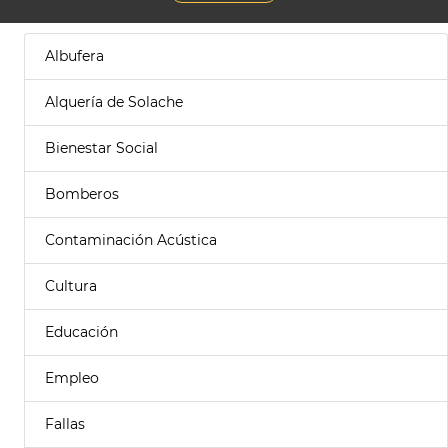
Albufera
Alquería de Solache
Bienestar Social
Bomberos
Contaminación Acústica
Cultura
Educación
Empleo
Fallas