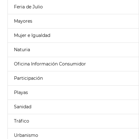
Feria de Julio
Mayores
Mujer e Igualdad
Naturia
Oficina Información Consumidor
Participación
Playas
Sanidad
Tráfico
Urbanismo