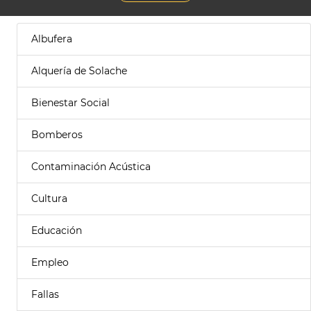
Albufera
Alquería de Solache
Bienestar Social
Bomberos
Contaminación Acústica
Cultura
Educación
Empleo
Fallas