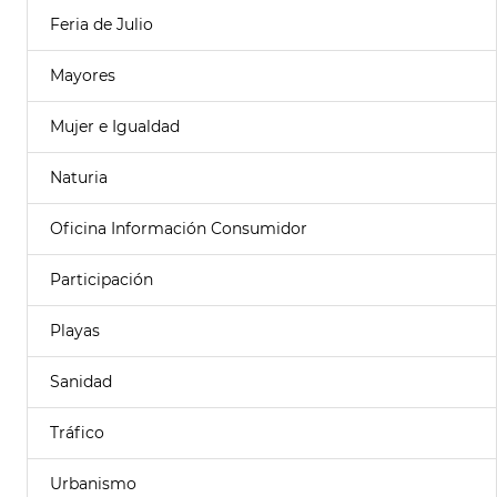
Feria de Julio
Mayores
Mujer e Igualdad
Naturia
Oficina Información Consumidor
Participación
Playas
Sanidad
Tráfico
Urbanismo