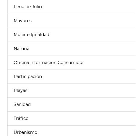
Feria de Julio
Mayores
Mujer e Igualdad
Naturia
Oficina Información Consumidor
Participación
Playas
Sanidad
Tráfico
Urbanismo