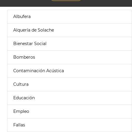
Albufera
Alquería de Solache
Bienestar Social
Bomberos
Contaminación Acústica
Cultura
Educación
Empleo
Fallas