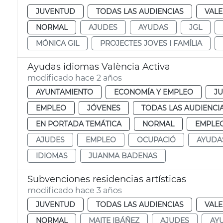
JUVENTUD
TODAS LAS AUDIENCIAS
VALE
NORMAL
AJUDES
AYUDAS
JGL
MÓNICA GIL
PROJECTES JOVES I FAMÍLIA
Ayudas idiomas València Activa
modificado hace 2 años
AYUNTAMIENTO
ECONOMÍA Y EMPLEO
J
EMPLEO
JÓVENES
TODAS LAS AUDIENCI
EN PORTADA TEMÁTICA
NORMAL
EMPLEO
AJUDES
EMPLEO
OCUPACIÓ
AYUDA
IDIOMAS
JUANMA BADENAS
Subvenciones residencias artísticas
modificado hace 3 años
JUVENTUD
TODAS LAS AUDIENCIAS
VALE
NORMAL
MAITE IBÁÑEZ
AJUDES
AY