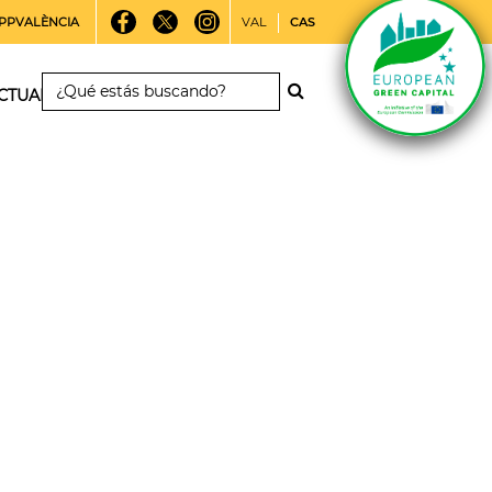
PPVALÈNCIA
VAL
CAS
CTUALIDAD