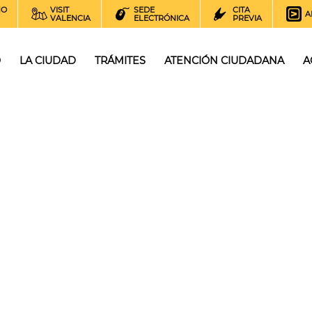
NO
VISIT
SEDE
CITA
A
VALENCIA
ELECTRÓNICA
PREVIA
O
LA CIUDAD
TRÁMITES
ATENCIÓN CIUDADANA
A