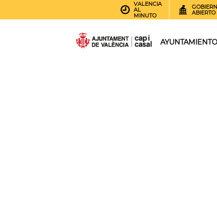
VALENCIA
GOBIER
AL
ABIERTO
MINUTO
AYUNTAMIENT