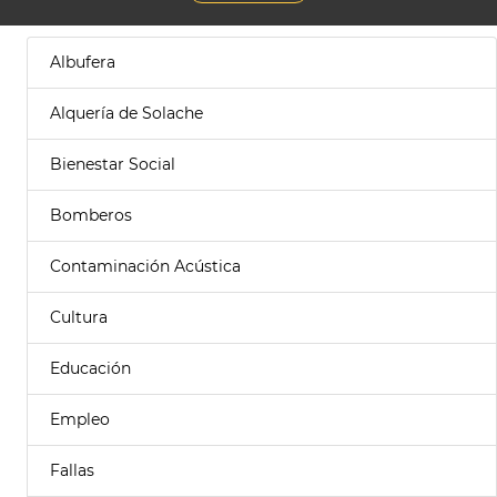
Albufera
Alquería de Solache
Bienestar Social
Bomberos
Contaminación Acústica
Cultura
Educación
Empleo
Fallas