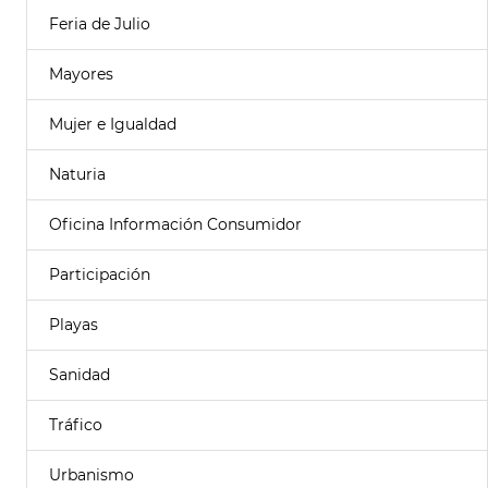
Feria de Julio
Mayores
Mujer e Igualdad
Naturia
Oficina Información Consumidor
Participación
Playas
Sanidad
Tráfico
Urbanismo