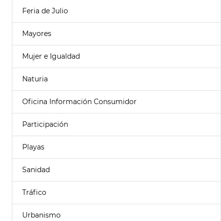
Feria de Julio
Mayores
Mujer e Igualdad
Naturia
Oficina Información Consumidor
Participación
Playas
Sanidad
Tráfico
Urbanismo