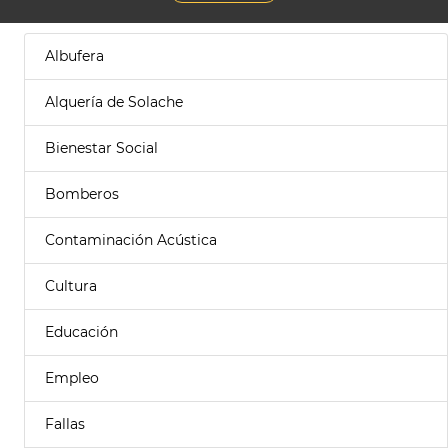
Albufera
Alquería de Solache
Bienestar Social
Bomberos
Contaminación Acústica
Cultura
Educación
Empleo
Fallas