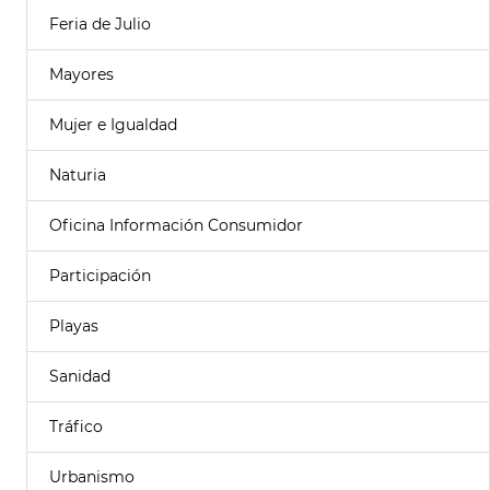
Feria de Julio
Mayores
Mujer e Igualdad
Naturia
Oficina Información Consumidor
Participación
Playas
Sanidad
Tráfico
Urbanismo