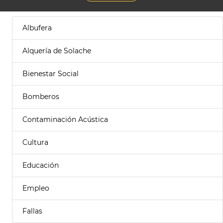
Albufera
Alquería de Solache
Bienestar Social
Bomberos
Contaminación Acústica
Cultura
Educación
Empleo
Fallas