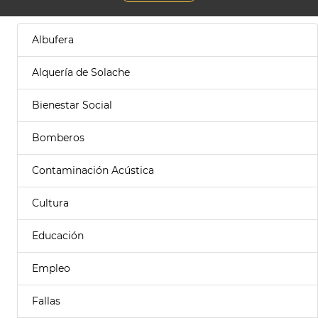
Albufera
Alquería de Solache
Bienestar Social
Bomberos
Contaminación Acústica
Cultura
Educación
Empleo
Fallas