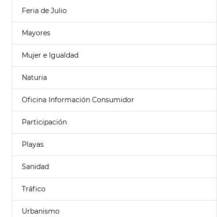
Feria de Julio
Mayores
Mujer e Igualdad
Naturia
Oficina Información Consumidor
Participación
Playas
Sanidad
Tráfico
Urbanismo