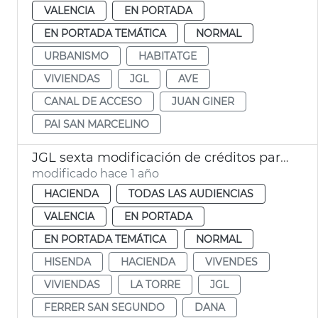
VALENCIA
EN PORTADA
EN PORTADA TEMÁTICA
NORMAL
URBANISMO
HABITATGE
VIVIENDAS
JGL
AVE
CANAL DE ACCESO
JUAN GINER
PAI SAN MARCELINO
JGL sexta modificación de créditos para vivendes La Torre, deuda y descuentos EMT
modificado hace 1 año
HACIENDA
TODAS LAS AUDIENCIAS
VALENCIA
EN PORTADA
EN PORTADA TEMÁTICA
NORMAL
HISENDA
HACIENDA
VIVENDES
VIVIENDAS
LA TORRE
JGL
FERRER SAN SEGUNDO
DANA