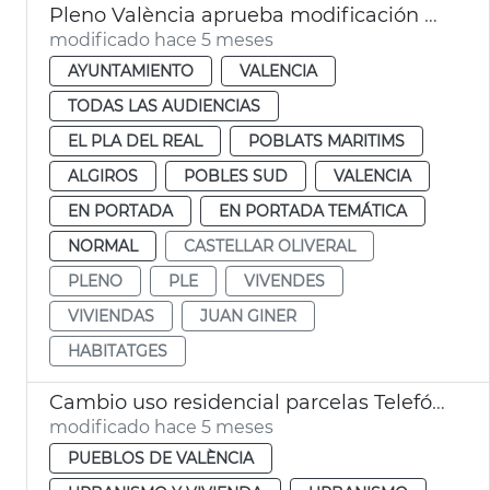
Pleno València aprueba modificación PGOU cambio uso parcelas Telefónica
modificado hace 5 meses
AYUNTAMIENTO
VALENCIA
TODAS LAS AUDIENCIAS
EL PLA DEL REAL
POBLATS MARITIMS
ALGIROS
POBLES SUD
VALENCIA
EN PORTADA
EN PORTADA TEMÁTICA
NORMAL
CASTELLAR OLIVERAL
PLENO
PLE
VIVENDES
VIVIENDAS
JUAN GINER
HABITATGES
Cambio uso residencial parcelas Telefónica València
modificado hace 5 meses
PUEBLOS DE VALÈNCIA