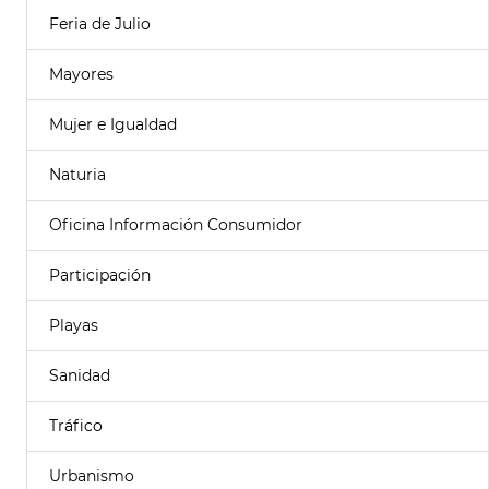
Feria de Julio
Mayores
Mujer e Igualdad
Naturia
Oficina Información Consumidor
Participación
Playas
Sanidad
Tráfico
Urbanismo