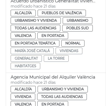
Acuerdo urbanístico Generalitat viviendas la Torre València
modificado hace 21 días
ALCALDÍA
PUEBLOS DE VALÈNCIA
URBANISMO Y VIVIENDA
URBANISMO
TODAS LAS AUDIENCIAS
POBLES SUD
VALENCIA
EN PORTADA
EN PORTADA TEMÁTICA
NORMAL
MARÍA JOSÉ CATALÁ
VIVIENDAS
GENERALITAT
LA TORRE
HABITATGES
Agencia Municipal del Alquiler València
modificado hace 21 días
ALCALDÍA
URBANISMO Y VIVIENDA
VIVIENDA
TODAS LAS AUDIENCIAS
VALENCIA
EN PORTADA