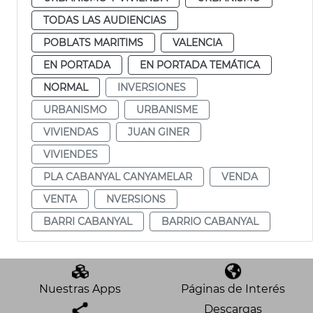
TODAS LAS AUDIENCIAS
POBLATS MARITIMS
VALENCIA
EN PORTADA
EN PORTADA TEMÁTICA
NORMAL
INVERSIONES
URBANISMO
URBANISME
VIVIENDAS
JUAN GINER
VIVIENDES
PLA CABANYAL CANYAMELAR
VENDA
VENTA
NVERSIONS
BARRI CABANYAL
BARRIO CABANYAL
Nuestras Apps
Páginas de Interés
Descargas