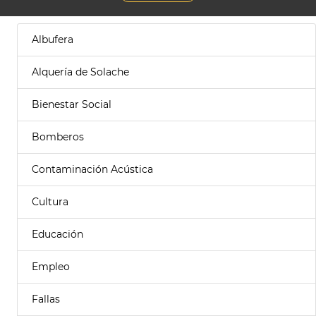
Albufera
Alquería de Solache
Bienestar Social
Bomberos
Contaminación Acústica
Cultura
Educación
Empleo
Fallas