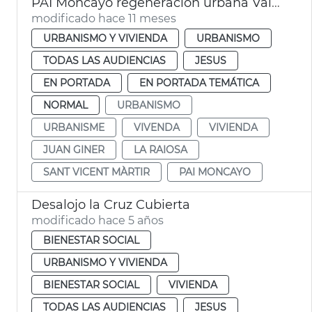
PAI Moncayo regeneración urbana València
modificado hace 11 meses
URBANISMO Y VIVIENDA
URBANISMO
TODAS LAS AUDIENCIAS
JESUS
EN PORTADA
EN PORTADA TEMÁTICA
NORMAL
URBANISMO
URBANISME
VIVENDA
VIVIENDA
JUAN GINER
LA RAIOSA
SANT VICENT MÀRTIR
PAI MONCAYO
Desalojo la Cruz Cubierta
modificado hace 5 años
BIENESTAR SOCIAL
URBANISMO Y VIVIENDA
BIENESTAR SOCIAL
VIVIENDA
TODAS LAS AUDIENCIAS
JESUS