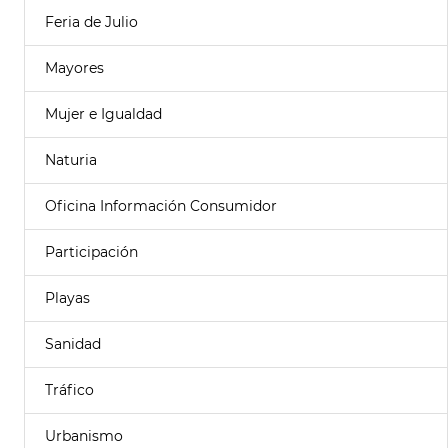
Feria de Julio
Mayores
Mujer e Igualdad
Naturia
Oficina Información Consumidor
Participación
Playas
Sanidad
Tráfico
Urbanismo