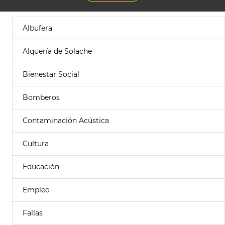
Albufera
Alquería de Solache
Bienestar Social
Bomberos
Contaminación Acústica
Cultura
Educación
Empleo
Fallas