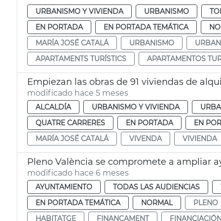
URBANISMO Y VIVIENDA
URBANISMO
TO
EN PORTADA
EN PORTADA TEMÁTICA
NO
MARÍA JOSÉ CATALÁ
URBANISMO
URBAN
APARTAMENTS TURÍSTICS
APARTAMENTOS TUR
Empiezan las obras de 91 viviendas de alquil
modificado hace 5 meses
ALCALDÍA
URBANISMO Y VIVIENDA
URBA
QUATRE CARRERES
EN PORTADA
EN POR
MARÍA JOSÉ CATALÁ
VIVENDA
VIVIENDA
Pleno València se compromete a ampliar ay
modificado hace 6 meses
AYUNTAMIENTO
TODAS LAS AUDIENCIAS
EN PORTADA TEMÁTICA
NORMAL
PLENO
HABITATGE
FINANÇAMENT
FINANCIACIÓ