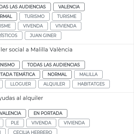
DAS LAS AUDIENCIAS
VALENCIA
RMAL
TURISMO
TURISME
ISME
VIVENDA
VIVIENDA
ÍSTICOS
JUAN GINER
er social a Malilla València
NISMO
TODAS LAS AUDIENCIAS
TADA TEMÁTICA
NORMAL
MALILLA
LLOGUER
ALQUILER
HABITATGES
udas al alquiler
VALENCIA
EN PORTADA
PLE
VIVENDA
VIVIENDA
N
CECILIA HERRERO