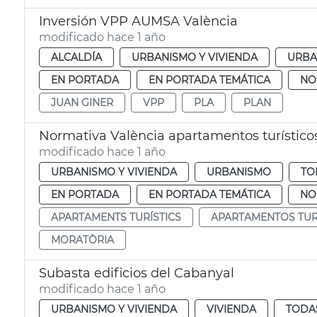
Inversión VPP AUMSA València
modificado hace 1 año
ALCALDÍA
URBANISMO Y VIVIENDA
URBA
EN PORTADA
EN PORTADA TEMÁTICA
NO
JUAN GINER
VPP
PLA
PLAN
Normativa València apartamentos turístico
modificado hace 1 año
URBANISMO Y VIVIENDA
URBANISMO
TO
EN PORTADA
EN PORTADA TEMÁTICA
NO
APARTAMENTS TURÍSTICS
APARTAMENTOS TUR
MORATÒRIA
Subasta edificios del Cabanyal
modificado hace 1 año
URBANISMO Y VIVIENDA
VIVIENDA
TODAS