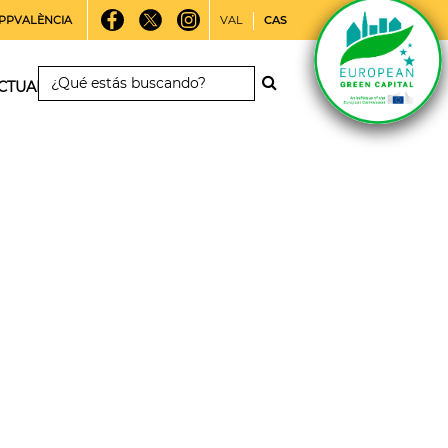
PPVALÈNCIA
VAL
CAS
CTUALIDAD