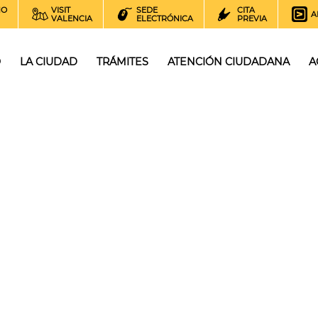
NO
VISIT
SEDE
CITA
A
VALENCIA
ELECTRÓNICA
PREVIA
O
LA CIUDAD
TRÁMITES
ATENCIÓN CIUDADANA
A