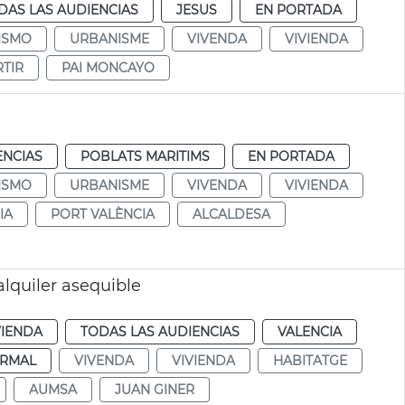
DAS LAS AUDIENCIAS
JESUS
EN PORTADA
ISMO
URBANISME
VIVENDA
VIVIENDA
RTIR
PAI MONCAYO
ENCIAS
POBLATS MARITIMS
EN PORTADA
ISMO
URBANISME
VIVENDA
VIVIENDA
IA
PORT VALÈNCIA
ALCALDESA
lquiler asequible
VIENDA
TODAS LAS AUDIENCIAS
VALENCIA
RMAL
VIVENDA
VIVIENDA
HABITATGE
AUMSA
JUAN GINER