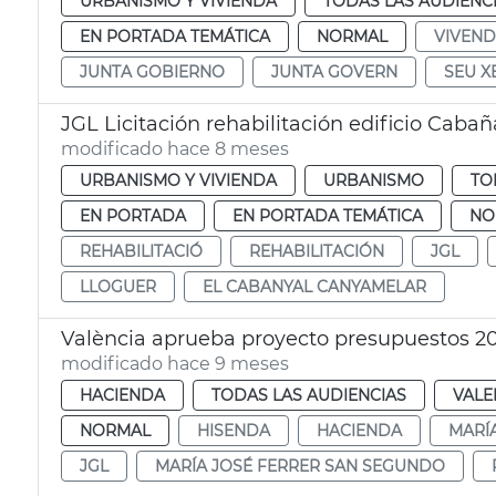
URBANISMO Y VIVIENDA
TODAS LAS AUDIENC
EN PORTADA TEMÁTICA
NORMAL
VIVEN
JUNTA GOBIERNO
JUNTA GOVERN
SEU X
JGL Licitación rehabilitación edificio Cabañ
modificado hace 8 meses
URBANISMO Y VIVIENDA
URBANISMO
TO
EN PORTADA
EN PORTADA TEMÁTICA
NO
REHABILITACIÓ
REHABILITACIÓN
JGL
LLOGUER
EL CABANYAL CANYAMELAR
València aprueba proyecto presupuestos 2
modificado hace 9 meses
HACIENDA
TODAS LAS AUDIENCIAS
VALE
NORMAL
HISENDA
HACIENDA
MARÍ
JGL
MARÍA JOSÉ FERRER SAN SEGUNDO