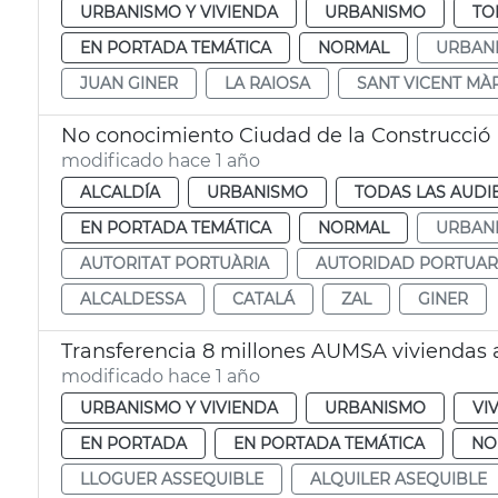
URBANISMO Y VIVIENDA
URBANISMO
TO
EN PORTADA TEMÁTICA
NORMAL
URBAN
JUAN GINER
LA RAIOSA
SANT VICENT MÀ
No conocimiento Ciudad de la Construcció
modificado hace 1 año
ALCALDÍA
URBANISMO
TODAS LAS AUDI
EN PORTADA TEMÁTICA
NORMAL
URBAN
AUTORITAT PORTUÀRIA
AUTORIDAD PORTUAR
ALCALDESSA
CATALÁ
ZAL
GINER
Transferencia 8 millones AUMSA viviendas a
modificado hace 1 año
URBANISMO Y VIVIENDA
URBANISMO
VI
EN PORTADA
EN PORTADA TEMÁTICA
NO
LLOGUER ASSEQUIBLE
ALQUILER ASEQUIBLE