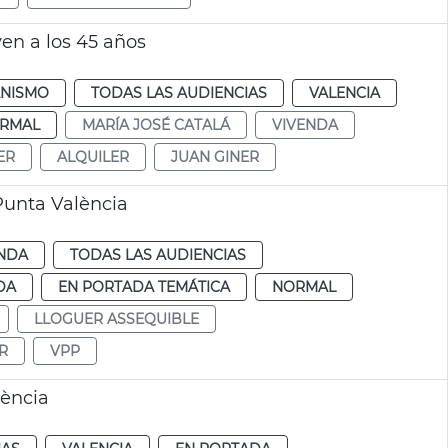
ven a los 45 años
NISMO
TODAS LAS AUDIENCIAS
VALENCIA
RMAL
MARÍA JOSÉ CATALÁ
VIVENDA
ER
ALQUILER
JUAN GINER
Punta València
ENDA
TODAS LAS AUDIENCIAS
DA
EN PORTADA TEMÁTICA
NORMAL
LLOGUER ASSEQUIBLE
R
VPP
lència