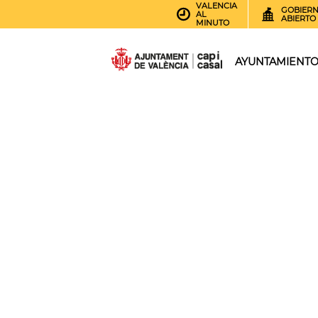
VALENCIA
GOBIER
AL
ABIERTO
MINUTO
AYUNTAMIENT