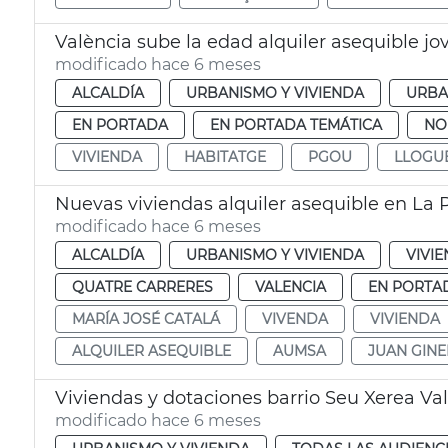
València sube la edad alquiler asequible jo
modificado hace 6 meses
ALCALDÍA
URBANISMO Y VIVIENDA
URBA
EN PORTADA
EN PORTADA TEMÁTICA
NO
VIVIENDA
HABITATGE
PGOU
LLOGU
Nuevas viviendas alquiler asequible en La 
modificado hace 6 meses
ALCALDÍA
URBANISMO Y VIVIENDA
VIVI
QUATRE CARRERES
VALENCIA
EN PORTA
MARÍA JOSÉ CATALÁ
VIVENDA
VIVIENDA
ALQUILER ASEQUIBLE
AUMSA
JUAN GINE
Viviendas y dotaciones barrio Seu Xerea Va
modificado hace 6 meses