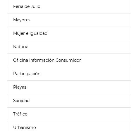
Feria de Julio
Mayores
Mujer e Igualdad
Naturia
Oficina Información Consumidor
Participación
Playas
Sanidad
Tráfico
Urbanismo