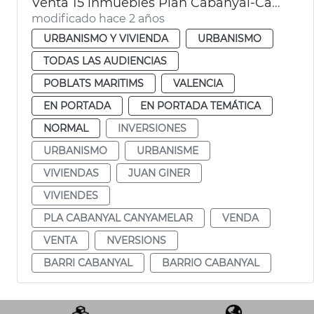
Venta 15 inmuebles Plan Cabanyal-Canyamelar
modificado hace 2 años
URBANISMO Y VIVIENDA
URBANISMO
TODAS LAS AUDIENCIAS
POBLATS MARITIMS
VALENCIA
EN PORTADA
EN PORTADA TEMÁTICA
NORMAL
INVERSIONES
URBANISMO
URBANISME
VIVIENDAS
JUAN GINER
VIVIENDES
PLA CABANYAL CANYAMELAR
VENDA
VENTA
NVERSIONS
BARRI CABANYAL
BARRIO CABANYAL