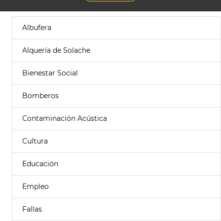
Albufera
Alquería de Solache
Bienestar Social
Bomberos
Contaminación Acústica
Cultura
Educación
Empleo
Fallas