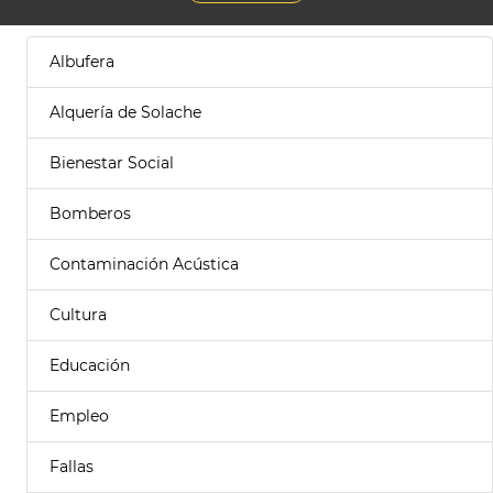
Albufera
Alquería de Solache
Bienestar Social
Bomberos
Contaminación Acústica
Cultura
Educación
Empleo
Fallas