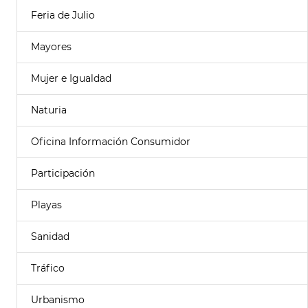
Feria de Julio
Mayores
Mujer e Igualdad
Naturia
Oficina Información Consumidor
Participación
Playas
Sanidad
Tráfico
Urbanismo