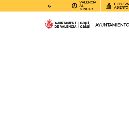
VALENCIA
GOBIER
AL
ABIERTO
MINUTO
25
AEMET.GRADOS
AYUNTAMIENT