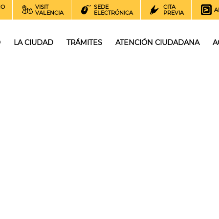
NO
VISIT
SEDE
CITA
A
VALENCIA
ELECTRÓNICA
PREVIA
O
LA CIUDAD
TRÁMITES
ATENCIÓN CIUDADANA
A