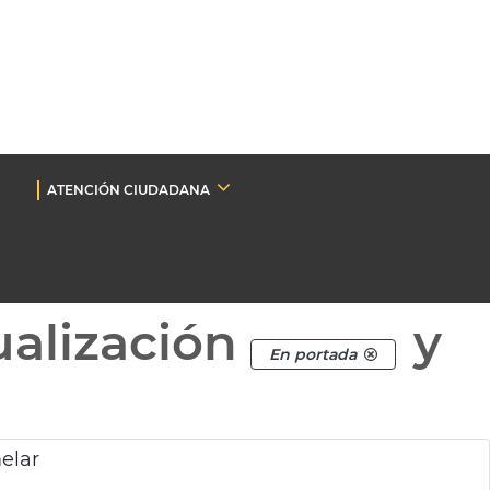
ATENCIÓN CIUDADANA
ualización
y
En portada
elar