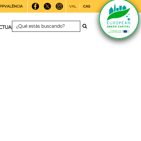
PPVALÈNCIA
VAL
CAS
CTUALIDAD