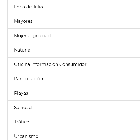
Feria de Julio
Mayores
Mujer e Igualdad
Naturia
Oficina Información Consumidor
Participación
Playas
Sanidad
Tráfico
Urbanismo