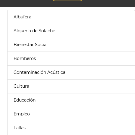
Albufera
Alquería de Solache
Bienestar Social
Bomberos
Contaminación Acústica
Cultura
Educación
Empleo
Fallas