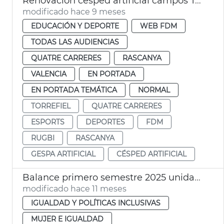
Renovación césped artificial campos Torrefiel y Quatre Carreres
modificado hace 9 meses
EDUCACIÓN Y DEPORTE
WEB FDM
TODAS LAS AUDIENCIAS
QUATRE CARRERES
RASCANYA
VALENCIA
EN PORTADA
EN PORTADA TEMÁTICA
NORMAL
TORREFIEL
QUATRE CARRERES
ESPORTS
DEPORTES
FDM
RUGBI
RASCANYA
GESPA ARTIFICIAL
CÉSPED ARTIFICIAL
Balance primero semestre 2025 unidades igualdad Ayuntamiento de València
modificado hace 11 meses
IGUALDAD Y POLÍTICAS INCLUSIVAS
MUJER E IGUALDAD