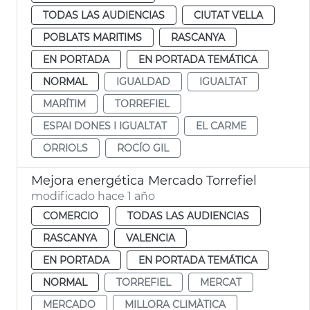
TODAS LAS AUDIENCIAS
CIUTAT VELLA
POBLATS MARITIMS
RASCANYA
EN PORTADA
EN PORTADA TEMÁTICA
NORMAL
IGUALDAD
IGUALTAT
MARÍTIM
TORREFIEL
ESPAI DONES I IGUALTAT
EL CARME
ORRIOLS
ROCÍO GIL
Mejora energética Mercado Torrefiel
modificado hace 1 año
COMERCIO
TODAS LAS AUDIENCIAS
RASCANYA
VALENCIA
EN PORTADA
EN PORTADA TEMÁTICA
NORMAL
TORREFIEL
MERCAT
MERCADO
MILLORA CLIMÀTICA