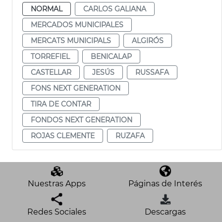
NORMAL
CARLOS GALIANA
MERCADOS MUNICIPALES
MERCATS MUNICIPALS
ALGIRÓS
TORREFIEL
BENICALAP
CASTELLAR
JESÚS
RUSSAFA
FONS NEXT GENERATION
TIRA DE CONTAR
FONDOS NEXT GENERATION
ROJAS CLEMENTE
RUZAFA
Nuestras Apps
Páginas de Interés
Redes Sociales
Descargas