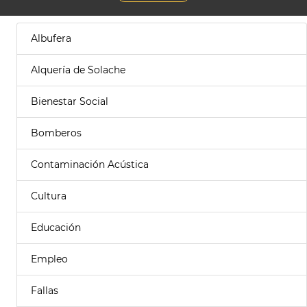
Albufera
Alquería de Solache
Bienestar Social
Bomberos
Contaminación Acústica
Cultura
Educación
Empleo
Fallas