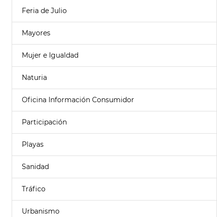
Feria de Julio
Mayores
Mujer e Igualdad
Naturia
Oficina Información Consumidor
Participación
Playas
Sanidad
Tráfico
Urbanismo