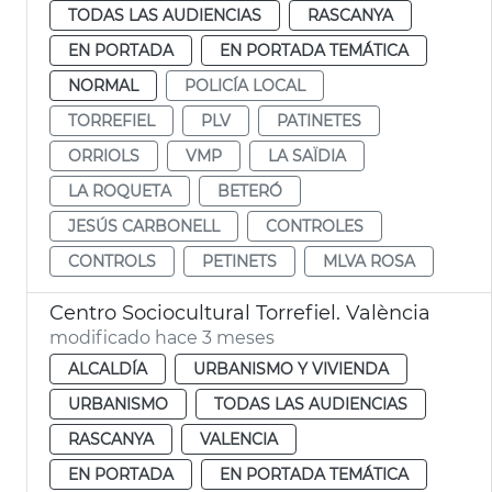
TODAS LAS AUDIENCIAS
RASCANYA
EN PORTADA
EN PORTADA TEMÁTICA
NORMAL
POLICÍA LOCAL
TORREFIEL
PLV
PATINETES
ORRIOLS
VMP
LA SAÏDIA
LA ROQUETA
BETERÓ
JESÚS CARBONELL
CONTROLES
CONTROLS
PETINETS
MLVA ROSA
Centro Sociocultural Torrefiel. València
modificado hace 3 meses
ALCALDÍA
URBANISMO Y VIVIENDA
URBANISMO
TODAS LAS AUDIENCIAS
RASCANYA
VALENCIA
EN PORTADA
EN PORTADA TEMÁTICA