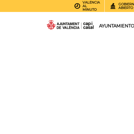
VALENCIA
GOBIER
AL
ABIERTO
MINUTO
AYUNTAMIENT