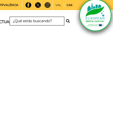
PPVALÈNCIA
VAL
CAS
CTUALIDAD