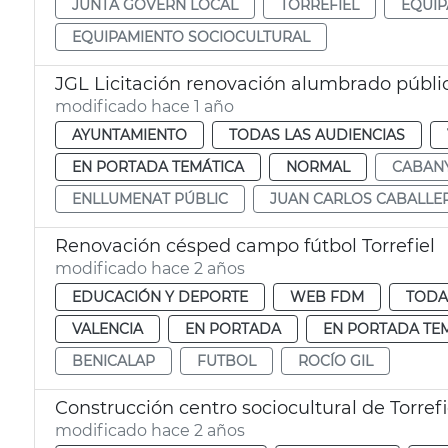
JUNTA GOVERN LOCAL
TORREFIEL
EQUIP
EQUIPAMIENTO SOCIOCULTURAL
JGL Licitación renovación alumbrado públi
modificado hace 1 año
AYUNTAMIENTO
TODAS LAS AUDIENCIAS
EN PORTADA TEMÁTICA
NORMAL
CABAN
ENLLUMENAT PÚBLIC
JUAN CARLOS CABALLE
Renovación césped campo fútbol Torrefiel
modificado hace 2 años
EDUCACIÓN Y DEPORTE
WEB FDM
TODA
VALENCIA
EN PORTADA
EN PORTADA TE
BENICALAP
FUTBOL
ROCÍO GIL
Construcción centro sociocultural de Torrefi
modificado hace 2 años