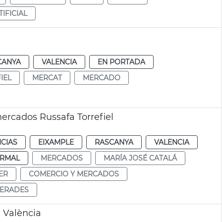
IFICIAL
CANYA
VALENCIA
EN PORTADA
IEL
MERCAT
MERCADO
mercados Russafa Torrefiel
CIAS
EIXAMPLE
RASCANYA
VALENCIA
RMAL
MERCADOS
MARÍA JOSÉ CATALÁ
ER
COMERCIO Y MERCADOS
GERADES
e València