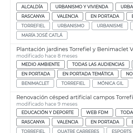
ALCALDÍA
URBANISMO Y VIVIENDA
URBA
RASCANYA
VALENCIA
EN PORTADA
TORREFIEL
URBANISMO
URBANISME
MARÍA JOSÉ CATLÁ
Plantación jardines Torrefiel y Benimaclet 
modificado hace 8 meses
MEDIO AMBIENTE
TODAS LAS AUDIENCIAS
EN PORTADA
EN PORTADA TEMÁTICA
NO
BENIMACLET
TORREFIEL
MÓNICA GIL
Renovación césped artificial campos Torrefi
modificado hace 9 meses
EDUCACIÓN Y DEPORTE
WEB FDM
TODA
RASCANYA
VALENCIA
EN PORTADA
TORREFIEL
QUATRE CARRERES
ESPORTS