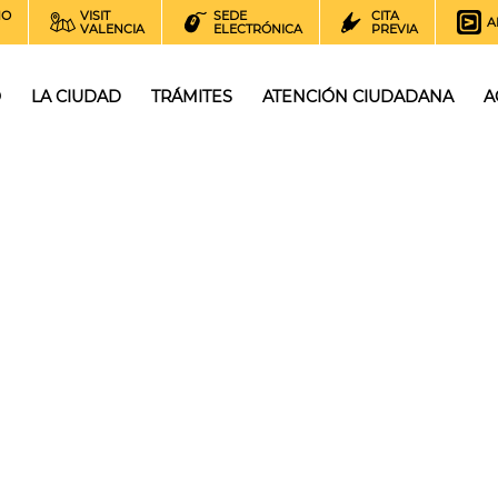
NO
VISIT
SEDE
CITA
A
VALENCIA
ELECTRÓNICA
PREVIA
O
LA CIUDAD
TRÁMITES
ATENCIÓN CIUDADANA
A