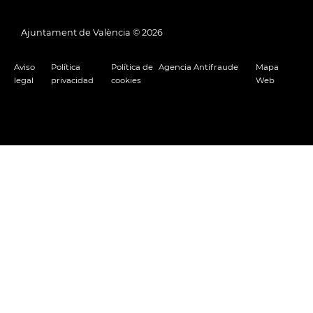
Ajuntament de València ©
2026
Aviso
Política
Política de
Agencia Antifraude
Mapa
legal
privacidad
cookies
Web