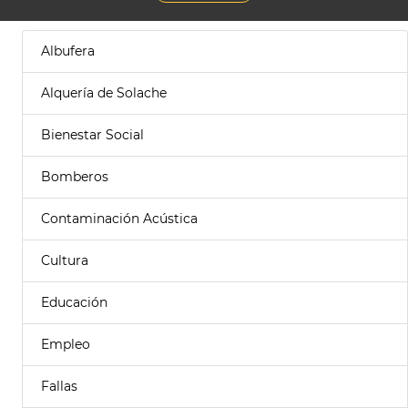
Albufera
Alquería de Solache
Bienestar Social
Bomberos
Contaminación Acústica
Cultura
Educación
Empleo
Fallas