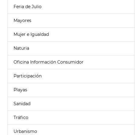
Feria de Julio
Mayores
Mujer e Igualdad
Naturia
Oficina Información Consumidor
Participación
Playas
Sanidad
Tráfico
Urbanismo