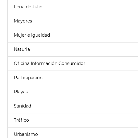
Feria de Julio
Mayores
Mujer e Igualdad
Naturia
Oficina Información Consumidor
Participación
Playas
Sanidad
Tráfico
Urbanismo