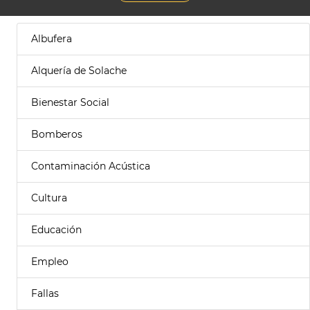
Albufera
Alquería de Solache
Bienestar Social
Bomberos
Contaminación Acústica
Cultura
Educación
Empleo
Fallas