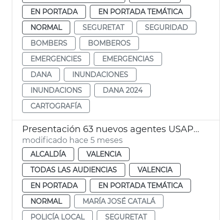
EN PORTADA
EN PORTADA TEMÁTICA
NORMAL
SEGURETAT
SEGURIDAD
BOMBERS
BOMBEROS
EMERGENCIES
EMERGENCIAS
DANA
INUNDACIONES
INUNDACIONS
DANA 2024
CARTOGRAFÍA
Presentación 63 nuevos agentes USAP Policía Local València
modificado hace 5 meses
ALCALDÍA
VALENCIA
TODAS LAS AUDIENCIAS
VALENCIA
EN PORTADA
EN PORTADA TEMÁTICA
NORMAL
MARÍA JOSÉ CATALÁ
POLICÍA LOCAL
SEGURETAT