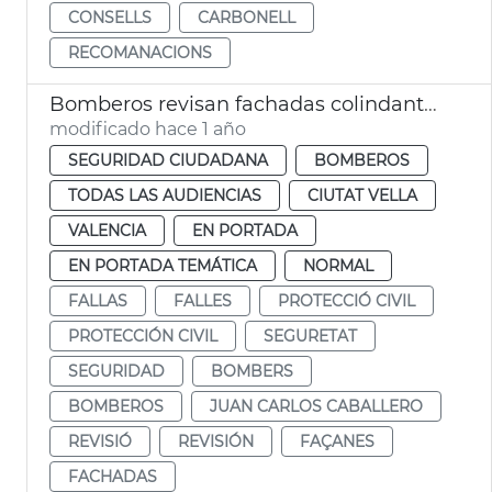
CONSELLS
CARBONELL
RECOMANACIONS
Bomberos revisan fachadas colindantes plaza de l'Ajuntament por las mascletaes
modificado hace 1 año
SEGURIDAD CIUDADANA
BOMBEROS
TODAS LAS AUDIENCIAS
CIUTAT VELLA
VALENCIA
EN PORTADA
EN PORTADA TEMÁTICA
NORMAL
FALLAS
FALLES
PROTECCIÓ CIVIL
PROTECCIÓN CIVIL
SEGURETAT
SEGURIDAD
BOMBERS
BOMBEROS
JUAN CARLOS CABALLERO
REVISIÓ
REVISIÓN
FAÇANES
FACHADAS