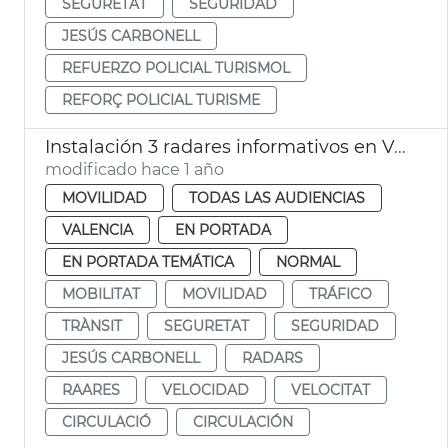
SEGURETAT
SEGURIDAD
JESÚS CARBONELL
REFUERZO POLICIAL TURISMOL
REFORÇ POLICIAL TURISME
Instalación 3 radares informativos en València
modificado hace 1 año
MOVILIDAD
TODAS LAS AUDIENCIAS
VALENCIA
EN PORTADA
EN PORTADA TEMÁTICA
NORMAL
MOBILITAT
MOVILIDAD
TRÁFICO
TRÀNSIT
SEGURETAT
SEGURIDAD
JESÚS CARBONELL
RADARS
RAARES
VELOCIDAD
VELOCITAT
CIRCULACIÓ
CIRCULACIÓN