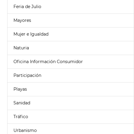
Feria de Julio
Mayores
Mujer e Igualdad
Naturia
Oficina Información Consumidor
Participación
Playas
Sanidad
Tráfico
Urbanismo