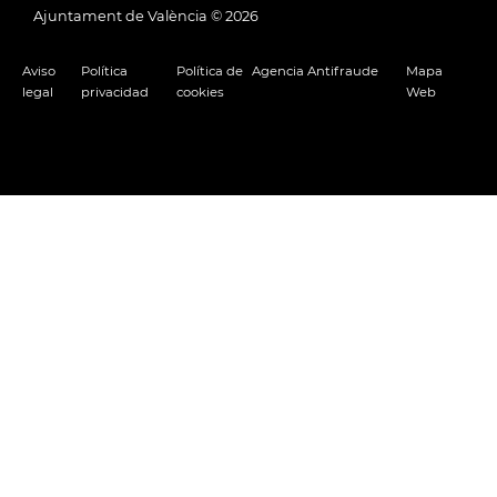
Ajuntament de València ©
2026
Aviso
Política
Política de
Agencia Antifraude
Mapa
legal
privacidad
cookies
Web