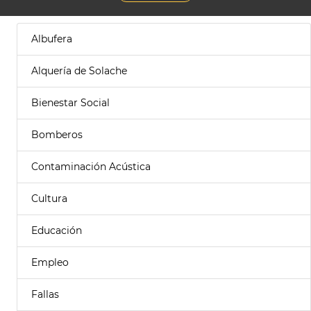
Albufera
Alquería de Solache
Bienestar Social
Bomberos
Contaminación Acústica
Cultura
Educación
Empleo
Fallas