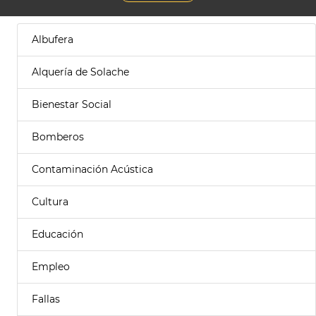
Albufera
Alquería de Solache
Bienestar Social
Bomberos
Contaminación Acústica
Cultura
Educación
Empleo
Fallas