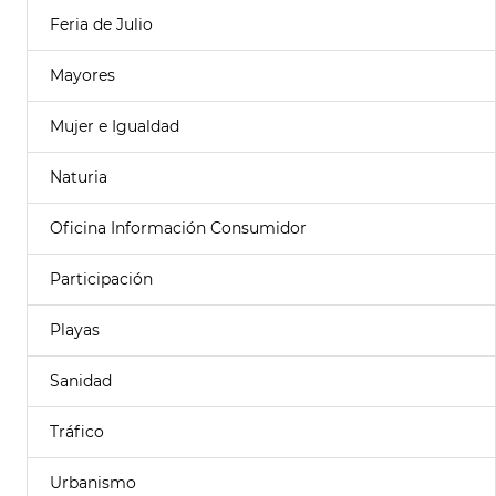
Feria de Julio
Mayores
Mujer e Igualdad
Naturia
Oficina Información Consumidor
Participación
Playas
Sanidad
Tráfico
Urbanismo