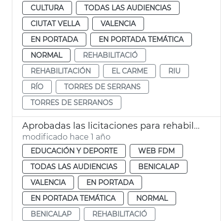
CULTURA
TODAS LAS AUDIENCIAS
CIUTAT VELLA
VALENCIA
EN PORTADA
EN PORTADA TEMÁTICA
NORMAL
REHABILITACIÓ
REHABILITACIÓN
EL CARME
RIU
RÍO
TORRES DE SERRANS
TORRES DE SERRANOS
Aprobadas las licitaciones para rehabilitar las piscinas de Benicalap y del Parc de l'Oest
modificado hace 1 año
EDUCACIÓN Y DEPORTE
WEB FDM
TODAS LAS AUDIENCIAS
BENICALAP
VALENCIA
EN PORTADA
EN PORTADA TEMÁTICA
NORMAL
BENICALAP
REHABILITACIÓ