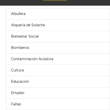
Albufera
Alquería de Solache
Bienestar Social
Bomberos
Contaminación Acústica
Cultura
Educación
Empleo
Fallas