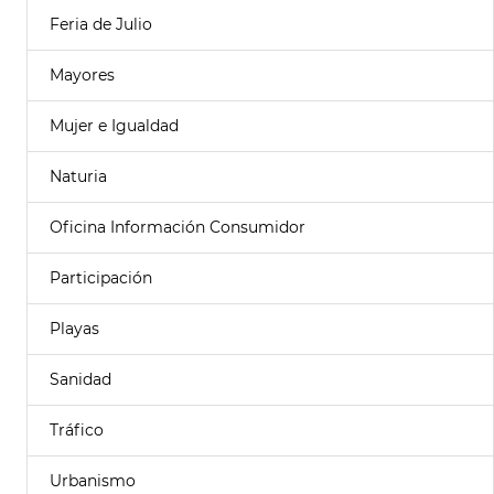
Feria de Julio
Mayores
Mujer e Igualdad
Naturia
Oficina Información Consumidor
Participación
Playas
Sanidad
Tráfico
Urbanismo