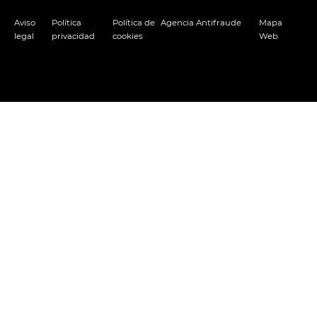
Aviso
Política
Política de
Agencia Antifraude
Mapa
legal
privacidad
cookies
Web