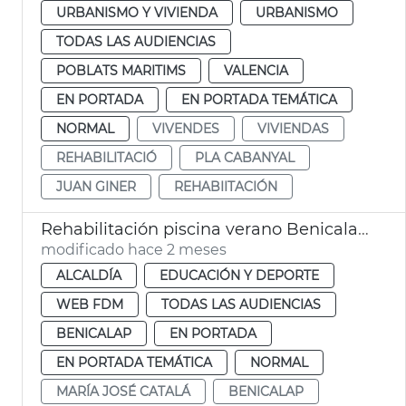
URBANISMO Y VIVIENDA
URBANISMO
TODAS LAS AUDIENCIAS
POBLATS MARITIMS
VALENCIA
EN PORTADA
EN PORTADA TEMÁTICA
NORMAL
VIVENDES
VIVIENDAS
REHABILITACIÓ
PLA CABANYAL
JUAN GINER
REHABIITACIÓN
Rehabilitación piscina verano Benicalap València
modificado hace 2 meses
ALCALDÍA
EDUCACIÓN Y DEPORTE
WEB FDM
TODAS LAS AUDIENCIAS
BENICALAP
EN PORTADA
EN PORTADA TEMÁTICA
NORMAL
MARÍA JOSÉ CATALÁ
BENICALAP