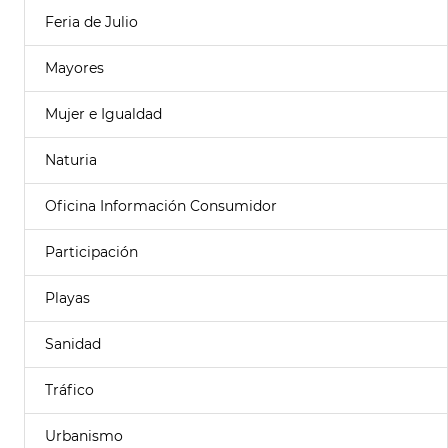
Feria de Julio
Mayores
Mujer e Igualdad
Naturia
Oficina Información Consumidor
Participación
Playas
Sanidad
Tráfico
Urbanismo