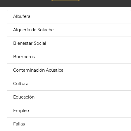
Albufera
Alquería de Solache
Bienestar Social
Bomberos
Contaminación Acústica
Cultura
Educación
Empleo
Fallas