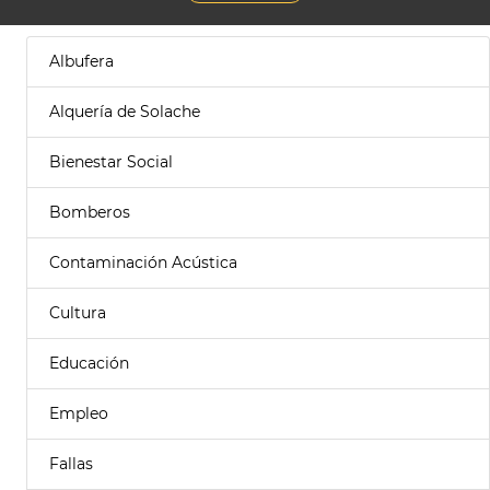
Albufera
Alquería de Solache
Bienestar Social
Bomberos
Contaminación Acústica
Cultura
Educación
Empleo
Fallas