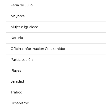
Feria de Julio
Mayores
Mujer e Igualdad
Naturia
Oficina Información Consumidor
Participación
Playas
Sanidad
Tráfico
Urbanismo