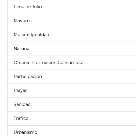
Feria de Julio
Mayores
Mujer e Igualdad
Naturia
Oficina Información Consumidor
Participación
Playas
Sanidad
Tráfico
Urbanismo