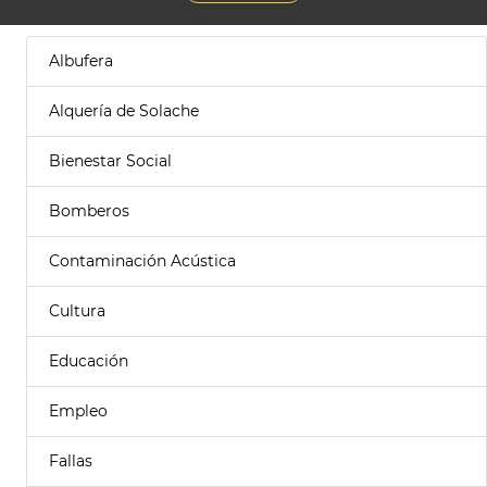
Albufera
Alquería de Solache
Bienestar Social
Bomberos
Contaminación Acústica
Cultura
Educación
Empleo
Fallas