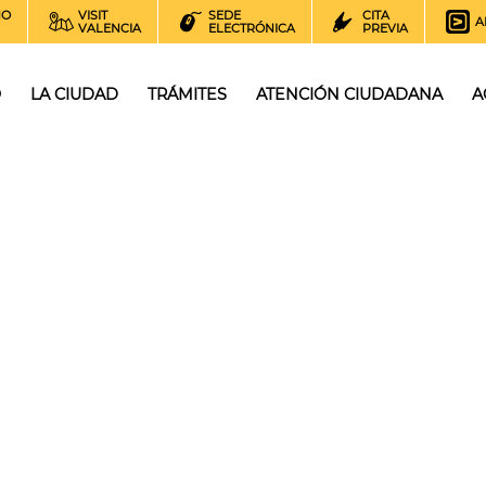
NO
VISIT
SEDE
CITA
A
VALENCIA
ELECTRÓNICA
PREVIA
O
LA CIUDAD
TRÁMITES
ATENCIÓN CIUDADANA
A