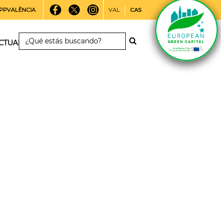
PPVALÈNCIA
VAL
CAS
CTUALIDAD