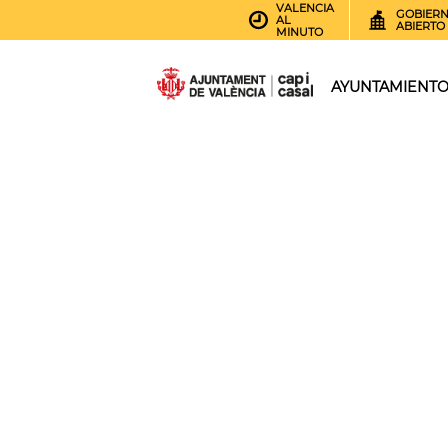
VALENCIA
GOBIER
AL
ABIERTO
MINUTO
AYUNTAMIENT