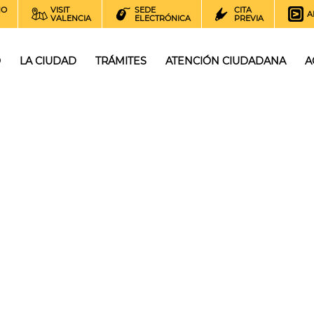
NO
VISIT
SEDE
CITA
A
VALENCIA
ELECTRÓNICA
PREVIA
O
LA CIUDAD
TRÁMITES
ATENCIÓN CIUDADANA
A