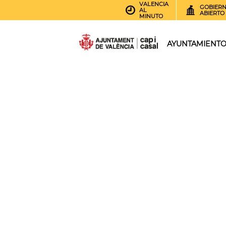
VALENCIA
GOBIER
AL
ABIERTO
MINUTO
AYUNTAMIENT