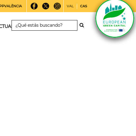
PPVALÈNCIA
VAL
CAS
CTUALIDAD