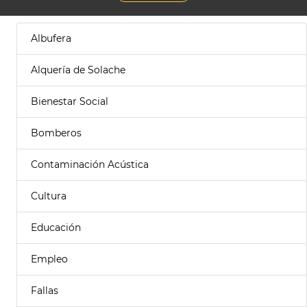
Albufera
Alquería de Solache
Bienestar Social
Bomberos
Contaminación Acústica
Cultura
Educación
Empleo
Fallas