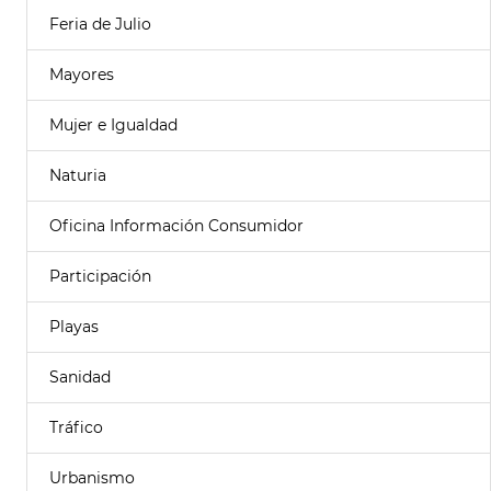
Feria de Julio
Mayores
Mujer e Igualdad
Naturia
Oficina Información Consumidor
Participación
Playas
Sanidad
Tráfico
Urbanismo