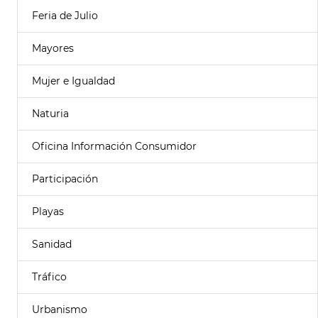
Feria de Julio
Mayores
Mujer e Igualdad
Naturia
Oficina Información Consumidor
Participación
Playas
Sanidad
Tráfico
Urbanismo