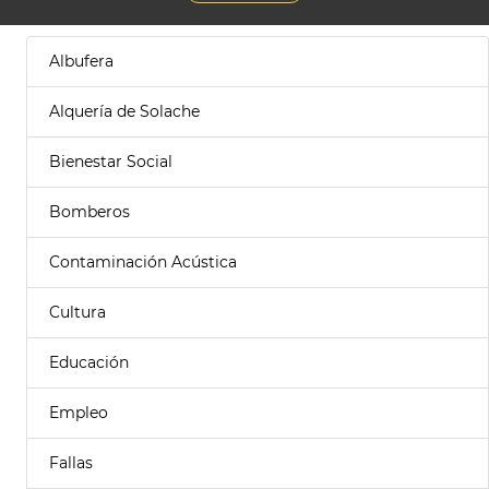
Albufera
Alquería de Solache
Bienestar Social
Bomberos
Contaminación Acústica
Cultura
Educación
Empleo
Fallas