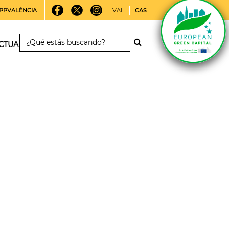
PPVALÈNCIA
VAL
CAS
CTUALIDAD