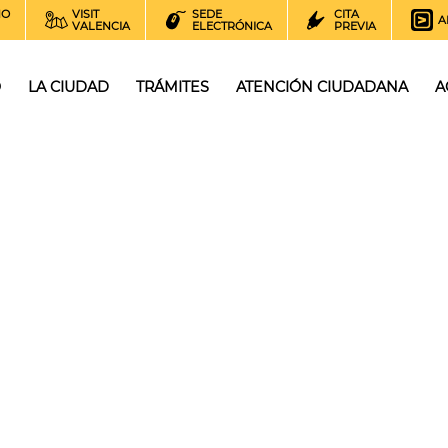
NO
VISIT
SEDE
CITA
A
VALENCIA
ELECTRÓNICA
PREVIA
O
LA CIUDAD
TRÁMITES
ATENCIÓN CIUDADANA
A