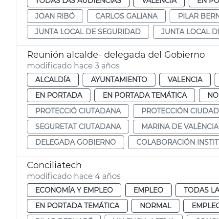
TODAS LAS AUDIENCIAS
VALENCIA
EN P
JOAN RIBÓ
CARLOS GALIANA
PILAR BER
JUNTA LOCAL DE SEGURIDAD
JUNTA LOCAL D
Reunión alcalde- delegada del Gobierno
modificado hace 3 años
ALCALDÍA
AYUNTAMIENTO
VALENCIA
EN PORTADA
EN PORTADA TEMÁTICA
NO
PROTECCIÓ CIUTADANA
PROTECCIÓN CIUDA
SEGURETAT CIUTADANA
MARINA DE VALÈNCIA
DELEGADA GOBIERNO
COLABORACIÓN INSTI
Conciliatech
modificado hace 4 años
ECONOMÍA Y EMPLEO
EMPLEO
TODAS LA
EN PORTADA TEMÁTICA
NORMAL
EMPLE