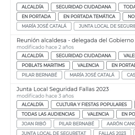
ALCALDÍA
SEGURIDAD CIUDADANA
TODA
EN PORTADA
EN PORTADA TEMÁTICA
NO
MARÍA JOSÉ CATALÁ
JUNTA LOCAL DE SEGUR
Reunión alcaldesa - delegada del Gobierno
modificado hace 2 años
ALCALDÍA
SEGURIDAD CIUDADANA
VALE
POBLATS MARITIMS
VALENCIA
EN PORTA
PILAR BERNABÉ
MARÍA JOSÉ CATALÁ
CAS
Junta Local Seguridad Fallas 2023
modificado hace 3 años
ALCALDÍA
CULTURA Y FIESTAS POPULARES
TODAS LAS AUDIENCIAS
VALENCIA
EN P
JOAN RIBÓ
PILAR BERNABÉ
AARÓN CAN
JUNTA LOCAL DE SEGURETAT
FALLAS 2023