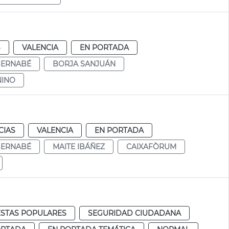
S
VALENCIA
EN PORTADA
BERNABÉ
BORJA SANJUÁN
NINO
CIAS
VALENCIA
EN PORTADA
BERNABÉ
MAITE IBÁÑEZ
CAIXAFÒRUM
ESTAS POPULARES
SEGURIDAD CIUDADANA