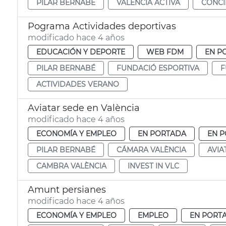
PILAR BERNABÉ
VALENCIA ACTIVA
CONCI
Pograma Actividades deportivas
modificado hace 4 años
EDUCACIÓN Y DEPORTE
WEB FDM
EN P
PILAR BERNABÉ
FUNDACIÓ ESPORTIVA
F
ACTIVIDADES VERANO
Aviatar sede en València
modificado hace 4 años
ECONOMÍA Y EMPLEO
EN PORTADA
EN P
PILAR BERNABÉ
CÁMARA VALÈNCIA
AVIA
CAMBRA VALÈNCIA
INVEST IN VLC
Amunt persianes
modificado hace 4 años
ECONOMÍA Y EMPLEO
EMPLEO
EN PORT