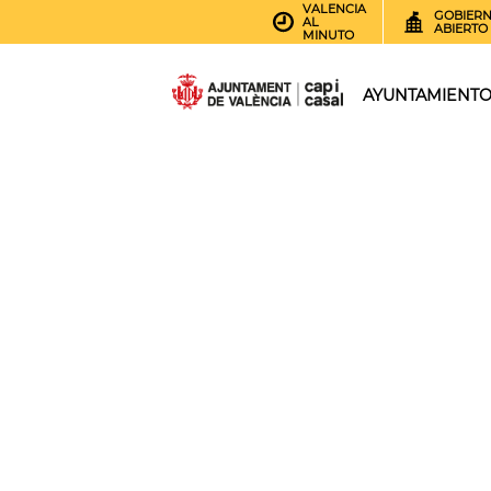
VALENCIA
GOBIER
AL
ABIERTO
MINUTO
AYUNTAMIENT