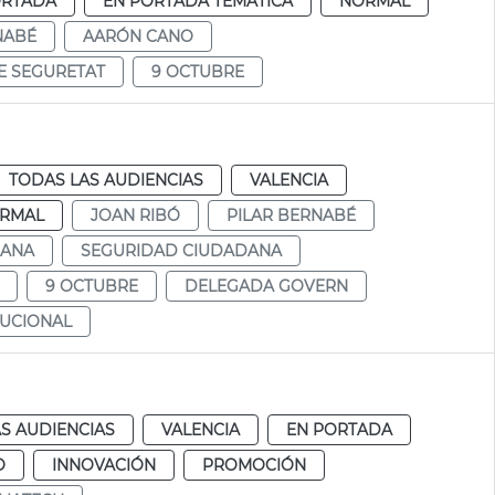
ORTADA
EN PORTADA TEMÁTICA
NORMAL
NABÉ
AARÓN CANO
E SEGURETAT
9 OCTUBRE
TODAS LAS AUDIENCIAS
VALENCIA
RMAL
JOAN RIBÓ
PILAR BERNABÉ
DANA
SEGURIDAD CIUDADANA
9 OCTUBRE
DELEGADA GOVERN
TUCIONAL
S AUDIENCIAS
VALENCIA
EN PORTADA
O
INNOVACIÓN
PROMOCIÓN