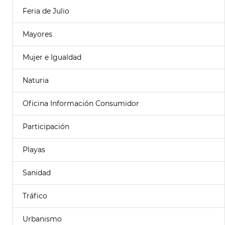
Feria de Julio
Mayores
Mujer e Igualdad
Naturia
Oficina Información Consumidor
Participación
Playas
Sanidad
Tráfico
Urbanismo