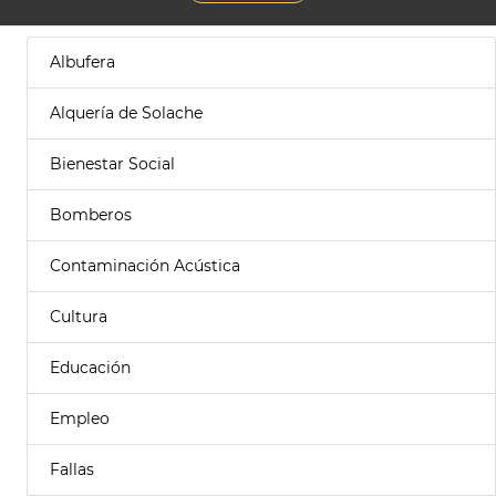
Albufera
Alquería de Solache
Bienestar Social
Bomberos
Contaminación Acústica
Cultura
Educación
Empleo
Fallas