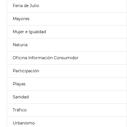
Feria de Julio
Mayores
Mujer e Igualdad
Naturia
Oficina Información Consumidor
Participación
Playas
Sanidad
Tráfico
Urbanismo