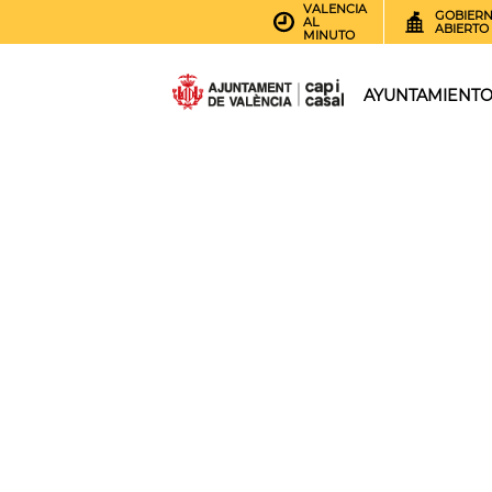
VALENCIA
GOBIER
AL
ABIERTO
MINUTO
AYUNTAMIENT