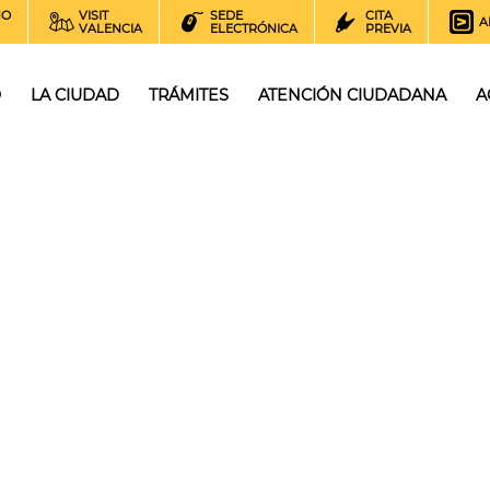
NO
VISIT
SEDE
CITA
A
VALENCIA
ELECTRÓNICA
PREVIA
O
LA CIUDAD
TRÁMITES
ATENCIÓN CIUDADANA
A