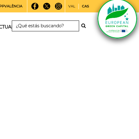
PPVALÈNCIA
VAL
CAS
CTUALIDAD