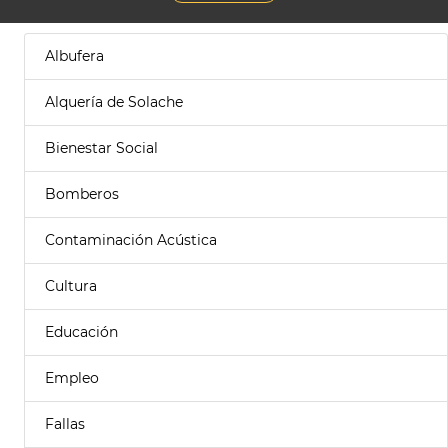
Albufera
Alquería de Solache
Bienestar Social
Bomberos
Contaminación Acústica
Cultura
Educación
Empleo
Fallas