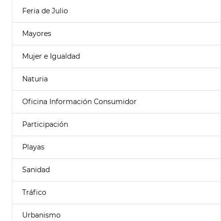
Feria de Julio
Mayores
Mujer e Igualdad
Naturia
Oficina Información Consumidor
Participación
Playas
Sanidad
Tráfico
Urbanismo