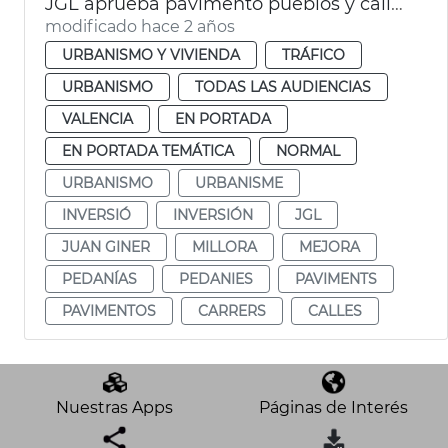
JGL aprueba pavimento pueblos y calles València
modificado hace 2 años
URBANISMO Y VIVIENDA
TRÁFICO
URBANISMO
TODAS LAS AUDIENCIAS
VALENCIA
EN PORTADA
EN PORTADA TEMÁTICA
NORMAL
URBANISMO
URBANISME
INVERSIÓ
INVERSIÓN
JGL
JUAN GINER
MILLORA
MEJORA
PEDANÍAS
PEDANIES
PAVIMENTS
PAVIMENTOS
CARRERS
CALLES
Nuestras Apps
Páginas de Interés