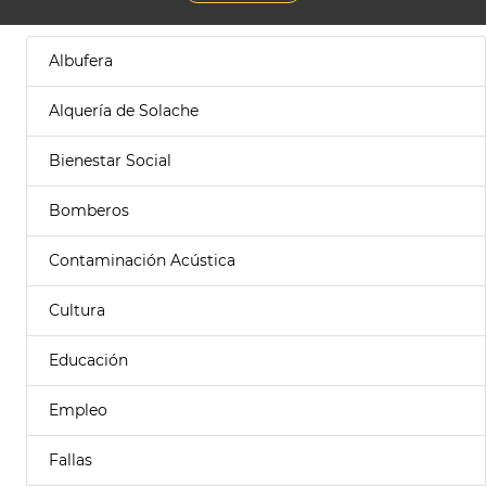
Albufera
Alquería de Solache
Bienestar Social
Bomberos
Contaminación Acústica
Cultura
Educación
Empleo
Fallas