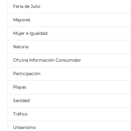
Feria de Julio
Mayores
Mujer e Igualdad
Naturia
Oficina Información Consumidor
Participación
Playas
Sanidad
Tráfico
Urbanismo