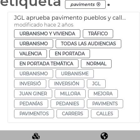
etiqueta
.
paviments
JGL aprueba pavimento pueblos y calles València
modificado hace 2 años
URBANISMO Y VIVIENDA
TRÁFICO
URBANISMO
TODAS LAS AUDIENCIAS
VALENCIA
EN PORTADA
EN PORTADA TEMÁTICA
NORMAL
URBANISMO
URBANISME
INVERSIÓ
INVERSIÓN
JGL
JUAN GINER
MILLORA
MEJORA
PEDANÍAS
PEDANIES
PAVIMENTS
PAVIMENTOS
CARRERS
CALLES