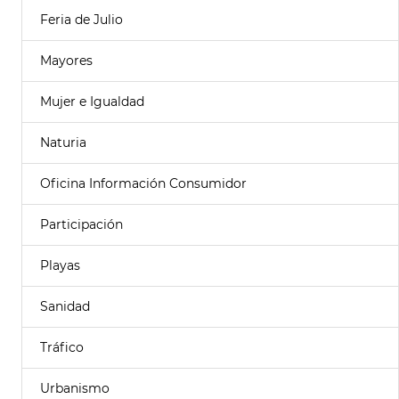
Feria de Julio
Mayores
Mujer e Igualdad
Naturia
Oficina Información Consumidor
Participación
Playas
Sanidad
Tráfico
Urbanismo