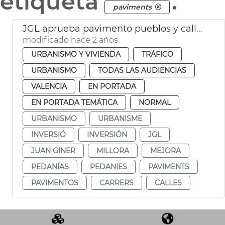
etiqueta
.
paviments
JGL aprueba pavimento pueblos y calles València
modificado hace 2 años
URBANISMO Y VIVIENDA
TRÁFICO
URBANISMO
TODAS LAS AUDIENCIAS
VALENCIA
EN PORTADA
EN PORTADA TEMÁTICA
NORMAL
URBANISMO
URBANISME
INVERSIÓ
INVERSIÓN
JGL
JUAN GINER
MILLORA
MEJORA
PEDANÍAS
PEDANIES
PAVIMENTS
PAVIMENTOS
CARRERS
CALLES