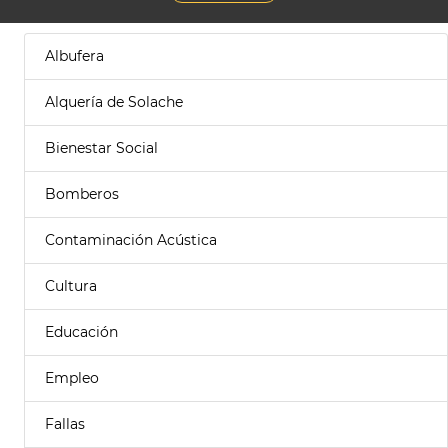
Albufera
Alquería de Solache
Bienestar Social
Bomberos
Contaminación Acústica
Cultura
Educación
Empleo
Fallas