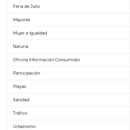
Feria de Julio
Mayores
Mujer e Igualdad
Naturia
Oficina Información Consumidor
Participación
Playas
Sanidad
Tráfico
Urbanismo