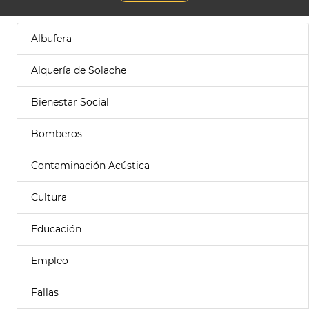
Albufera
Alquería de Solache
Bienestar Social
Bomberos
Contaminación Acústica
Cultura
Educación
Empleo
Fallas