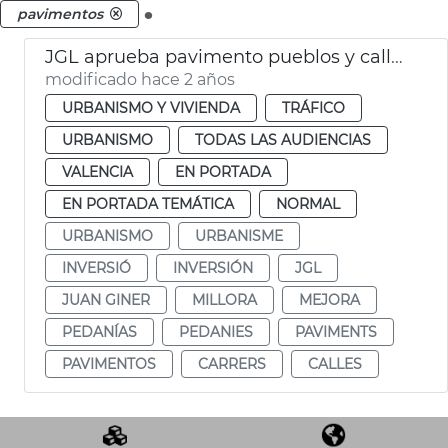
.
pavimentos
JGL aprueba pavimento pueblos y calles València
modificado hace 2 años
URBANISMO Y VIVIENDA
TRÁFICO
URBANISMO
TODAS LAS AUDIENCIAS
VALENCIA
EN PORTADA
EN PORTADA TEMÁTICA
NORMAL
URBANISMO
URBANISME
INVERSIÓ
INVERSIÓN
JGL
JUAN GINER
MILLORA
MEJORA
PEDANÍAS
PEDANIES
PAVIMENTS
PAVIMENTOS
CARRERS
CALLES