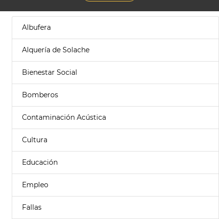
Albufera
Alquería de Solache
Bienestar Social
Bomberos
Contaminación Acústica
Cultura
Educación
Empleo
Fallas