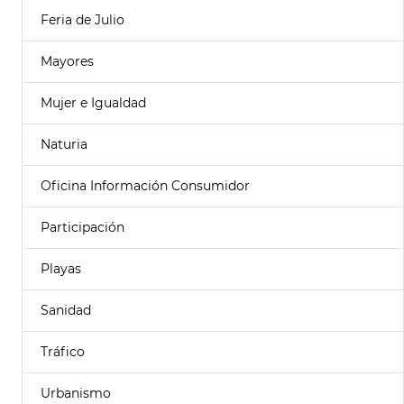
Feria de Julio
Mayores
Mujer e Igualdad
Naturia
Oficina Información Consumidor
Participación
Playas
Sanidad
Tráfico
Urbanismo