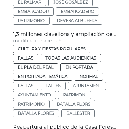
EL PALMAR
JOSÉ GOSÁLBEZ
EMBARCADOR
EMBARCADERO
PATRIMONIO
DEVESA ALBUFERA
1,3 millones clavellons y ampliación decoración tribuna autoridades Batalla Flores
modificado hace 1 año
CULTURA Y FIESTAS POPULARES
FALLAS
TODAS LAS AUDIENCIAS
EL PLA DEL REAL
EN PORTADA
EN PORTADA TEMÁTICA
NORMAL
FALLAS
FALLES
AJUNTAMENT
AYUNTAMIENTO
PATRIMONI
PATRIMONIO
BATALLA FLORS
BATALLA FLORES
BALLESTER
Reapertura al público de la Casa Forestal de la Devesa