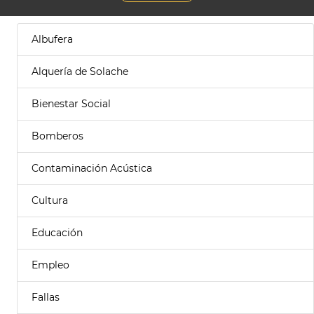
Albufera
Alquería de Solache
Bienestar Social
Bomberos
Contaminación Acústica
Cultura
Educación
Empleo
Fallas