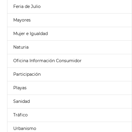
Feria de Julio
Mayores
Mujer e Igualdad
Naturia
Oficina Información Consumidor
Participación
Playas
Sanidad
Tráfico
Urbanismo